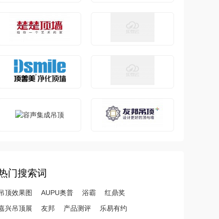
热门搜索词
吊顶效果图
AUPU奥普
浴霸
红鼎奖
嘉兴吊顶展
友邦
产品测评
乐易有约