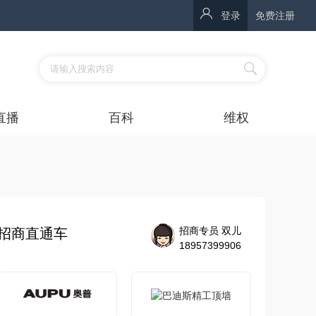
登录
免费注册
直播
百科
维权
招商专员 双儿
招商直通车
18957399906