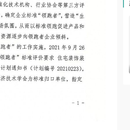
房空调到底实力如
小乐测评第二期丨品格智美Max颜or实？成年人不做选
择！