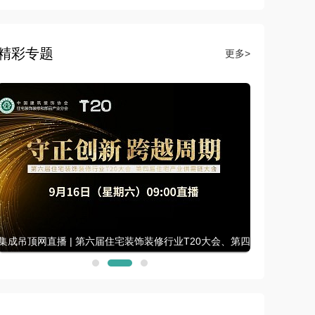
精彩专题
更多>
集成吊顶网直播 | 家装两会VIP星城汇