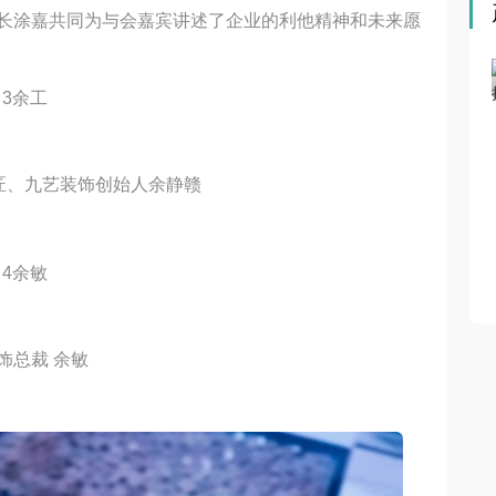
长涂嘉共同为与会嘉宾讲述了企业的利他精神和未来愿
空调到底实力如
小乐测评第二期丨品格智美Max颜or实？成年人不做选
择！
匠、九艺装饰创始人余静赣
饰总裁 余敏