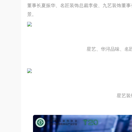
董事长夏振华、名匠装饰总裁李俊、九艺装饰董事
景。
小乐测评 | 博伸MINI酷系列 M22A厨房
何？
星艺、华浔品味、名
星艺装