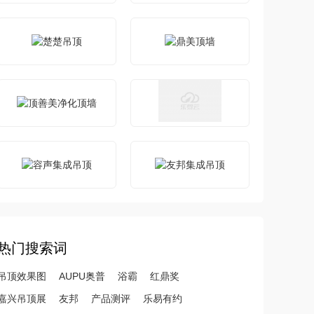
热门搜索词
吊顶效果图
AUPU奥普
浴霸
红鼎奖
嘉兴吊顶展
友邦
产品测评
乐易有约