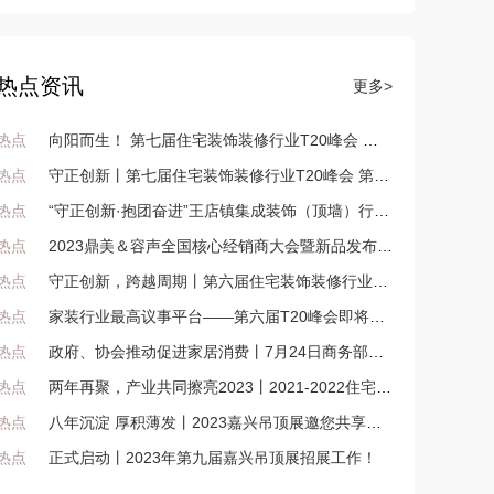
热点资讯
更多>
热点
向阳而生！ 第七届住宅装饰装修行业T20峰会 第五届住宅产业供需链大会，传递正确价值观下的有效方法论！
热点
守正创新丨第七届住宅装饰装修行业T20峰会 第五届住宅产业供需链大会广州开幕
热点
“守正创新·抱团奋进”王店镇集成装饰（顶墙）行业大会暨年会盛大召开
热点
2023鼎美＆容声全国核心经销商大会暨新品发布会即将召开！
热点
守正创新，跨越周期丨第六届住宅装饰装修行业T20大会、第四届家装产业供需链大会在长沙召开
热点
家装行业最高议事平台——第六届T20峰会即将聚汇长沙
热点
政府、协会推动促进家居消费丨7月24日商务部在京召开贯彻落实促进家居消费若干措施座谈会
热点
两年再聚，产业共同擦亮2023丨2021-2022住宅产业年会广州召开
热点
八年沉淀 厚积薄发丨2023嘉兴吊顶展邀您共享顶墙新机遇！
热点
正式启动丨2023年第九届嘉兴吊顶展招展工作！