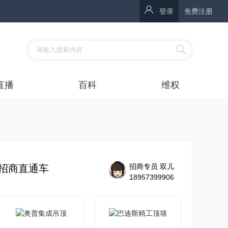
登录
免费注册
直播
百科
维权
招商专员 双儿
招商直通车
18957399906