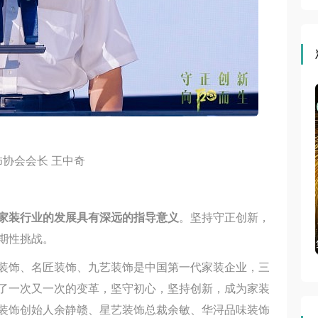
协会会长 王中奇
家装行业的发展具有深远的指导意义
。坚持守正创新，
期性挑战。
赋能大会
集成吊顶网直播 | 第六届住宅装饰装修行业T20大会、第四
装饰、名匠装饰、九艺装饰是中国第一代家装企业，三
届住宅产业供需链大会
了一次又一次的变革，坚守初心，坚持创新，成为家装
装饰创始人余静赣、星艺装饰总裁余敏、华浔品味装饰