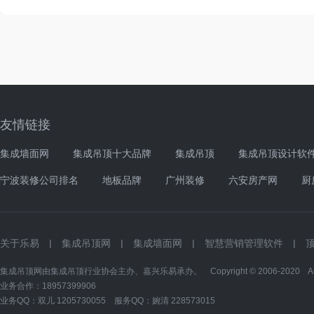
友情链接
集成墙面网
集成吊顶十大品牌
集成吊顶
集成吊顶设计软
宁波装修公司排名
地板品牌
广州装修
六安房产网
厨
关于乐易
|
集成吊顶网
|
集成墙面网
|
智慧营销管理软件
|
集成吊顶网由集成吊顶行业协会主办、嘉兴乐易承办。 Copyright © 2006-2020 All Ri
业务合作：18957399906
业务QQ：双儿
1205730055
服务QQ：婉清
228573015