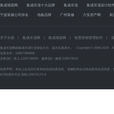
集成墙面网
集成吊顶十大品牌
集成吊顶
集成吊顶设计软
宁波装修公司排名
地板品牌
广州装修
六安房产网
厨
关于乐易
|
集成吊顶网
|
集成墙面网
|
智慧营销管理软件
|
集成吊顶网由集成吊顶行业协会主办、嘉兴乐易承办。 Copyright © 2006-2020 All Ri
业务合作：18957399906
业务QQ：双儿
1205730055
服务QQ：婉清
228573015
免责声明：本站上会员自行发布的信息的真实性、准确性和合法性由发布会员负责，
ICP经营许可证:
浙B2-20070172-9