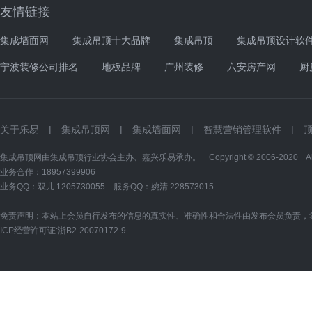
友情链接
集成墙面网
集成吊顶十大品牌
集成吊顶
集成吊顶设计软
宁波装修公司排名
地板品牌
广州装修
六安房产网
厨
关于乐易
|
集成吊顶网
|
集成墙面网
|
智慧营销管理软件
|
集成吊顶网由集成吊顶行业协会主办、嘉兴乐易承办。 Copyright © 2006-2020 All Ri
业务合作：18957399906
业务QQ：双儿
1205730055
服务QQ：婉清
228573015
免责声明：本站上会员自行发布的信息的真实性、准确性和合法性由发布会员负责，
ICP经营许可证:
浙B2-20070172-9