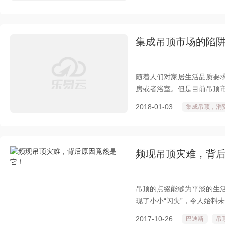
集成吊顶市场的陷阱
随着人们对家居生活品质要
房或者浴室。但是目前吊顶
心就会掉入商家设置的陷阱
2018-01-03
集成吊顶，消
场的谎言。
频现吊顶灾难，背
吊顶的点缀能够为平淡的生
现了小小“闪失”，令人始料
明显感受到消费者选择产品
2017-10-26
巴迪斯
吊