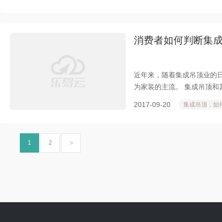
毕竟近年来关于吊顶砸人等新
于工，匠于心”，巴迪斯不忘
着追求精工技艺的传承，更
为更多的中国消费者带来更
消费者如何判断集
近年来，随着集成吊顶业的
为家装的主流。 集成吊顶
的，选购高品质的集成吊顶
2017-09-20
集成吊顶，如
有一定的影响。那么，怎么
判断集成吊顶质量的好坏。
1
2