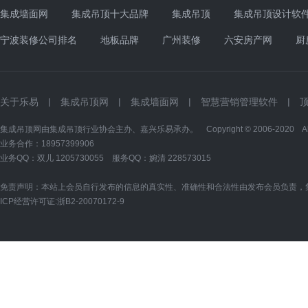
集成墙面网
集成吊顶十大品牌
集成吊顶
集成吊顶设计软
宁波装修公司排名
地板品牌
广州装修
六安房产网
厨
关于乐易
|
集成吊顶网
|
集成墙面网
|
智慧营销管理软件
|
集成吊顶网由集成吊顶行业协会主办、嘉兴乐易承办。 Copyright © 2006-2020 All Ri
业务合作：18957399906
业务QQ：双儿
1205730055
服务QQ：婉清
228573015
免责声明：本站上会员自行发布的信息的真实性、准确性和合法性由发布会员负责，
ICP经营许可证:
浙B2-20070172-9