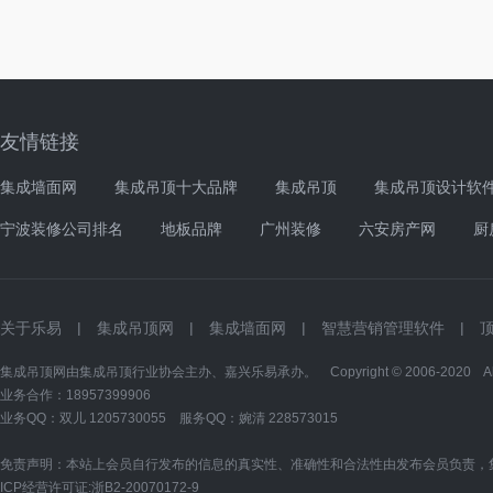
友情链接
集成墙面网
集成吊顶十大品牌
集成吊顶
集成吊顶设计软
宁波装修公司排名
地板品牌
广州装修
六安房产网
厨
关于乐易
|
集成吊顶网
|
集成墙面网
|
智慧营销管理软件
|
集成吊顶网由集成吊顶行业协会主办、嘉兴乐易承办。 Copyright © 2006-2020 All Ri
业务合作：18957399906
业务QQ：双儿
1205730055
服务QQ：婉清
228573015
免责声明：本站上会员自行发布的信息的真实性、准确性和合法性由发布会员负责，
ICP经营许可证:
浙B2-20070172-9