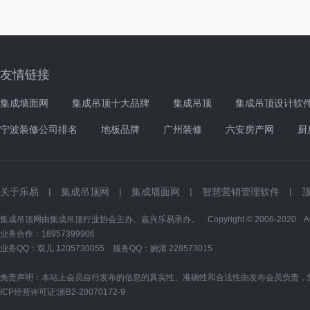
友情链接
集成墙面网
集成吊顶十大品牌
集成吊顶
集成吊顶设计软
宁波装修公司排名
地板品牌
广州装修
六安房产网
厨
关于乐易
|
集成吊顶网
|
集成墙面网
|
智慧营销管理软件
|
集成吊顶网由集成吊顶行业协会主办、嘉兴乐易承办。 Copyright © 2006-2020 All Ri
业务合作：18957399906
业务QQ：双儿
1205730055
服务QQ：婉清
228573015
免责声明：本站上会员自行发布的信息的真实性、准确性和合法性由发布会员负责，
ICP经营许可证:
浙B2-20070172-9