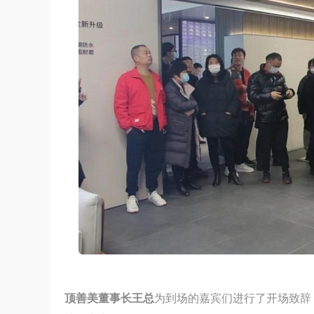
守正创新 稳中求进丨2024家装实战
顶善美董事长王总
为到场的嘉宾们进行了开场致辞