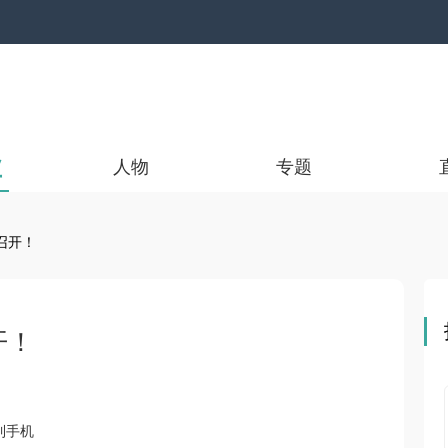
业
人物
专题
召开！
开！
到手机