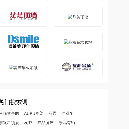
热门搜索词
吊顶效果图
AUPU奥普
浴霸
红鼎奖
嘉兴吊顶展
友邦
产品测评
乐易有约