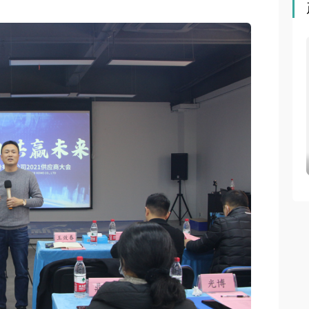
空调到底实力如
小乐测评第二期丨品格智美Max颜or实？成年人不做选
择！