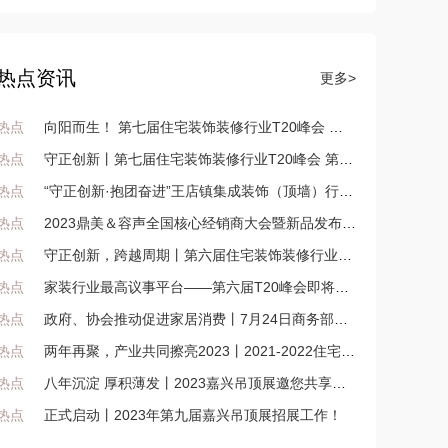
热点资讯
更多>
热点
向阳而生！ 第七届住宅装饰装修行业T20峰会 第五届住宅产业供需链大会，传递正确价值观下的有效方法论！
热点
守正创新丨第七届住宅装饰装修行业T20峰会 第五届住宅产业供需链大会广州开幕
热点
“守正创新·抱团奋进”王店镇集成装饰（顶墙）行业大会暨年会盛大召开
热点
2023鼎美＆容声全国核心经销商大会暨新品发布会即将召开！
热点
守正创新，跨越周期丨第六届住宅装饰装修行业T20大会、第四届家装产业供需链大会在长沙召开
热点
家装行业最高议事平台——第六届T20峰会即将聚汇长沙
热点
政府、协会推动促进家居消费丨7月24日商务部在京召开贯彻落实促进家居消费若干措施座谈会
热点
两年再聚，产业共同擦亮2023丨2021-2022住宅产业年会广州召开
热点
八年沉淀 厚积薄发丨2023嘉兴吊顶展邀您共享顶墙新机遇！
热点
正式启动丨2023年第九届嘉兴吊顶展招展工作！