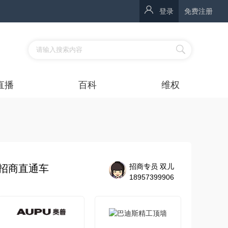
登录
免费注册
直播
百科
维权
招商专员 双儿
招商直通车
18957399906