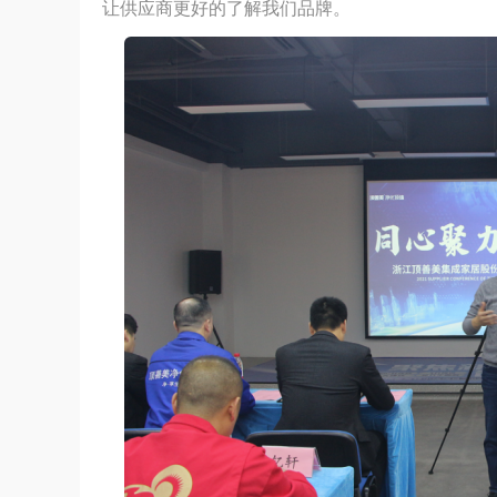
让供应商更好的了解我们品牌。
小乐测评 | 博伸MINI酷系列 M22A厨房
何？