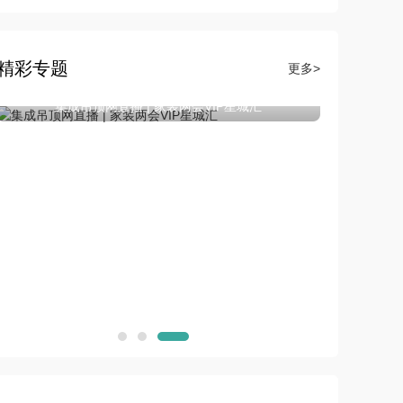
精彩专题
更多>
集成吊顶网直播 | 家装两会VIP星城汇