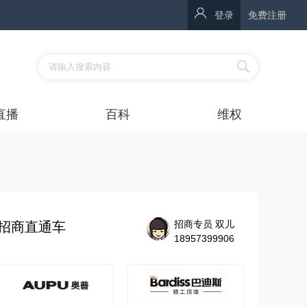
登录
免费注册
直播
百科
维权
招商专员 双儿
招商直通车
18957399906