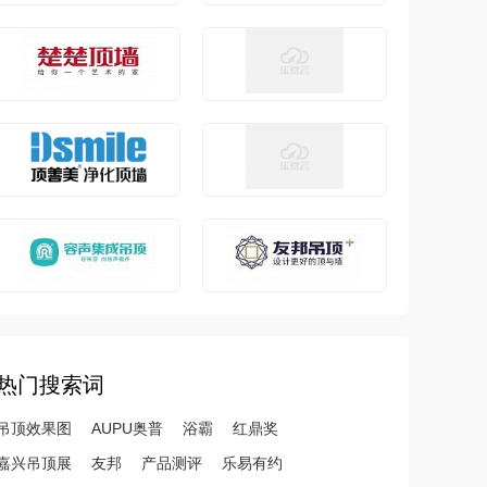
热门搜索词
吊顶效果图
AUPU奥普
浴霸
红鼎奖
嘉兴吊顶展
友邦
产品测评
乐易有约