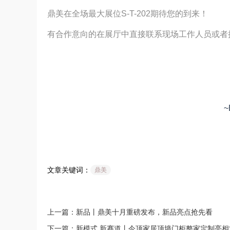
鼎美在全场最大展位S-T-202期待您的到来！
有合作意向的在展厅中直接联系现场工作人员或者拨打招
~
文章关键词：
鼎美
上一篇：新品丨鼎美十月重磅发布，新品亮点抢先看
下一篇：新模式 新赛道丨今顶家居顶墙门柜整家定制亮