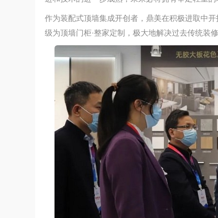
作为装配式顶墙集成开创者，鼎美在积极进取中开
级为顶墙门柜·整家定制，极大地解决过去传统装
守正创新 稳中求进丨2024家装实战