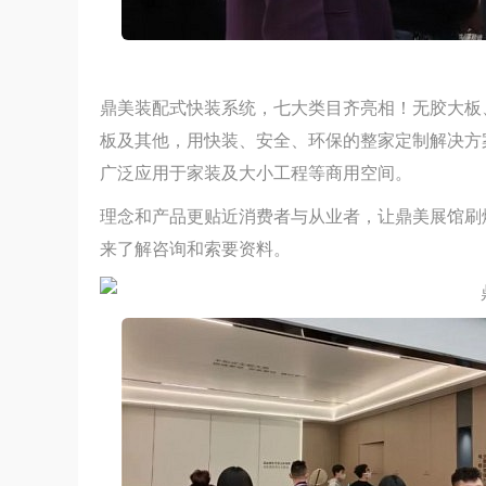
鼎美装配式快装系统，七大类目齐亮相！无胶大板
板及其他，用快装、安全、环保的整家定制解决方
广泛应用于家装及大小工程等商用空间。
理念和产品更贴近消费者与从业者，让鼎美展馆刷
来了解咨询和索要资料。
小乐测评 | 博伸MINI酷系列 M22A
何？