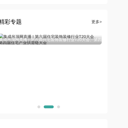
精彩专题
更多>
集成吊顶网直播 | 家装两会VIP星城汇