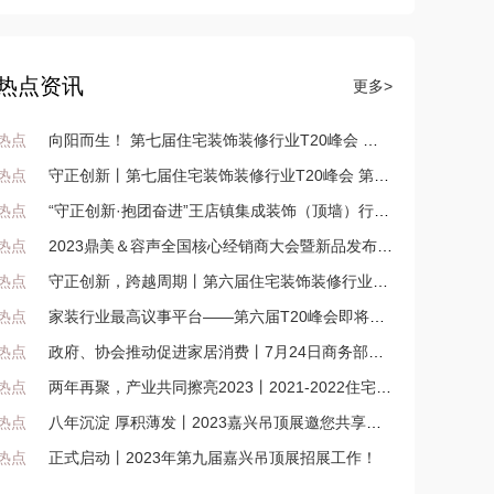
热点资讯
更多>
热点
向阳而生！ 第七届住宅装饰装修行业T20峰会 第五届住宅产业供需链大会，传递正确价值观下的有效方法论！
热点
守正创新丨第七届住宅装饰装修行业T20峰会 第五届住宅产业供需链大会广州开幕
热点
“守正创新·抱团奋进”王店镇集成装饰（顶墙）行业大会暨年会盛大召开
热点
2023鼎美＆容声全国核心经销商大会暨新品发布会即将召开！
热点
守正创新，跨越周期丨第六届住宅装饰装修行业T20大会、第四届家装产业供需链大会在长沙召开
热点
家装行业最高议事平台——第六届T20峰会即将聚汇长沙
热点
政府、协会推动促进家居消费丨7月24日商务部在京召开贯彻落实促进家居消费若干措施座谈会
热点
两年再聚，产业共同擦亮2023丨2021-2022住宅产业年会广州召开
热点
八年沉淀 厚积薄发丨2023嘉兴吊顶展邀您共享顶墙新机遇！
热点
正式启动丨2023年第九届嘉兴吊顶展招展工作！