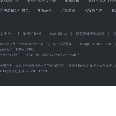
集成墙面网
集成吊顶十大品牌
集成吊顶
集成吊顶设计软
宁波装修公司排名
地板品牌
广州装修
六安房产网
厨
关于乐易
|
集成吊顶网
|
集成墙面网
|
智慧营销管理软件
|
集成吊顶网由集成吊顶行业协会主办、嘉兴乐易承办。 Copyright © 2006-2020 All Ri
业务合作：18957399906
业务QQ：双儿
1205730055
服务QQ：婉清
228573015
免责声明：本站上会员自行发布的信息的真实性、准确性和合法性由发布会员负责，
ICP经营许可证:
浙B2-20070172-9