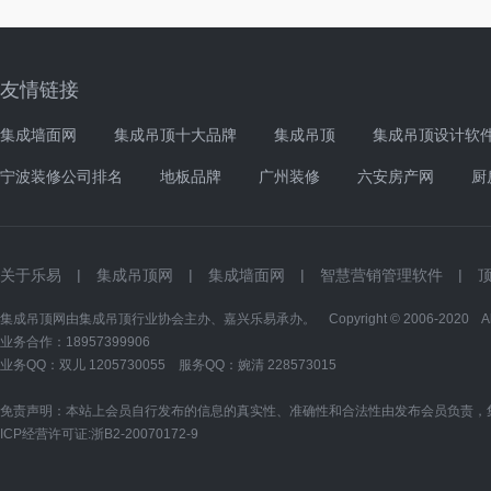
友情链接
集成墙面网
集成吊顶十大品牌
集成吊顶
集成吊顶设计软
宁波装修公司排名
地板品牌
广州装修
六安房产网
厨
关于乐易
|
集成吊顶网
|
集成墙面网
|
智慧营销管理软件
|
集成吊顶网由集成吊顶行业协会主办、嘉兴乐易承办。 Copyright © 2006-2020 All Ri
业务合作：18957399906
业务QQ：双儿
1205730055
服务QQ：婉清
228573015
免责声明：本站上会员自行发布的信息的真实性、准确性和合法性由发布会员负责，
ICP经营许可证:
浙B2-20070172-9