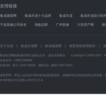
友情链接
集成墙面网
集成吊顶十大品牌
集成吊顶
集成吊顶设计软
宁波装修公司排名
地板品牌
广州装修
六安房产网
厨
关于乐易
|
集成吊顶网
|
集成墙面网
|
智慧营销管理软件
|
集成吊顶网由集成吊顶行业协会主办、嘉兴乐易承办。 Copyright © 2006-2020 All Ri
业务合作：18957399906
业务QQ：双儿
1205730055
服务QQ：婉清
228573015
免责声明：本站上会员自行发布的信息的真实性、准确性和合法性由发布会员负责，
ICP经营许可证:
浙B2-20070172-9