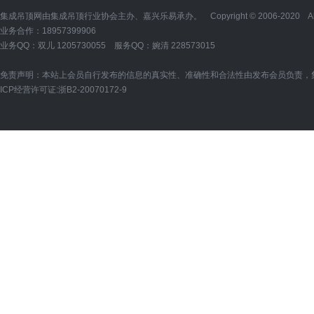
集成吊顶网由集成吊顶行业协会主办、嘉兴乐易承办。 Copyright © 2006-2020 All Ri
业务合作：18957399906
业务QQ：双儿
1205730055
服务QQ：婉清
228573015
免责声明：本站上会员自行发布的信息的真实性、准确性和合法性由发布会员负责，
ICP经营许可证:
浙B2-20070172-9