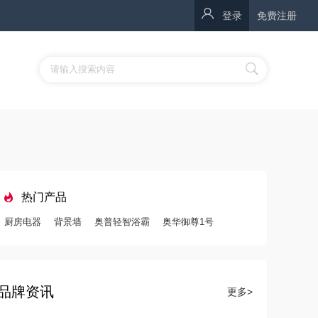
登录
免费注册
热门产品
厨房电器
背景墙
奥普轻智浴霸
奥华御尊1号
来斯奥S1智芯暖空调
智能毛巾烘干机
品牌资讯
更多>