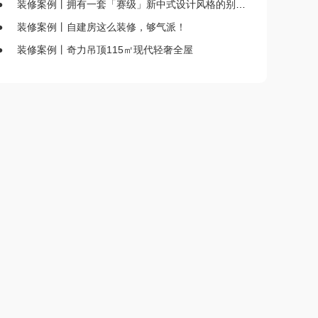
●
装修案例丨拥有一套「赛级」新中式设计风格的别墅是什么体验？
●
装修案例丨自建房这么装修，够气派！
●
装修案例丨奇力吊顶115㎡现代轻奢全屋