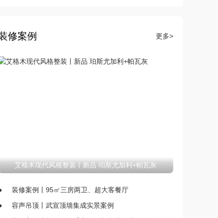
装修案例
更多>
艾格木现代风格整装丨新品 珀斯尤加利+帕瓦灰
●
装修案例丨95㎡三房两卫、超大客餐厅
●
容声吊顶丨武宣顶墙集成实景案例