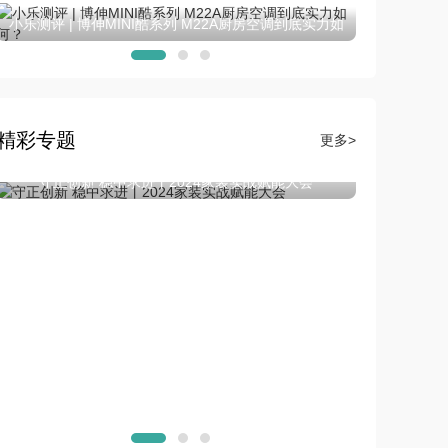
小乐测
小乐测评第二期丨品格智美Max颜or实？成年人不做选
择！
精彩专题
更多>
集成吊顶网直播 | 第六届住宅装饰装修行业T20大会、第四
集成
届住宅产业供需链大会