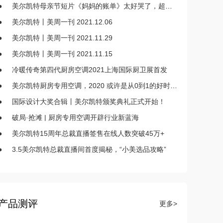
●
美尔凯特母亲节短片《妈妈的账单》太好哭了，超走心！
●
美尔凯特丨美周一刊 2021.12.06
●
美尔凯特丨美周一刊 2021.11.29
●
美尔凯特丨美周一刊 2021.11.15
●
冷暖传奇第四代厨房空调2021上海国际厨卫展首发
●
美尔凯特厨房专用空调，2020 或许是从0到1的好时代？
●
国际设计大奖合辑丨美尔凯特颁奖典礼正式开始！
●
破局·抢滩 | 厨房专用空调开辟行业新蓝海
●
美尔凯特15周年总裁直播签售在线人数突破45万+
●
3.5美尔凯特总裁直播间首度揭秘，“小美选品攻略”
产品测评
更多>