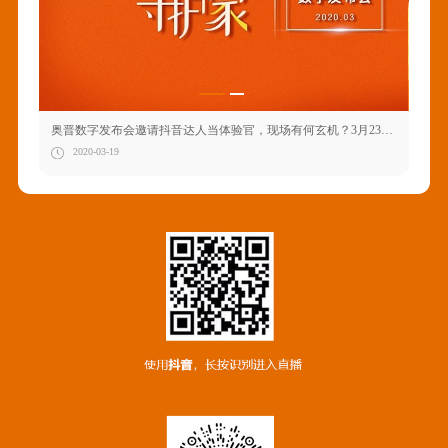
奥普数字发布会邀请抖音达人当体验官，现场有何玄机？3月23日为你揭晓
家居
2020-03-19
2